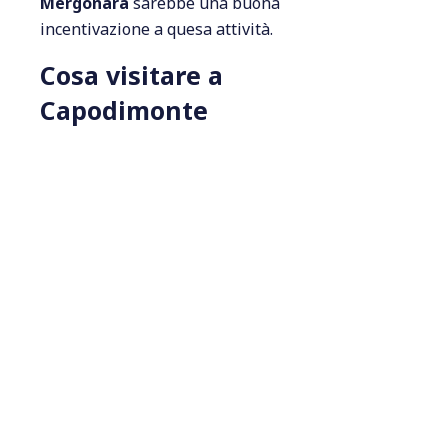
Mergonara
sarebbe una buona
incentivazione a quesa attività.
Cosa visitare a
Capodimonte
Capodimonte
, oltre alla bellezza ambientale,
offre interessanti luoghi da visitare: Il Centro
storico con i monumenti già citati.
L’Isola
Bisentina
(visita guidata in motoscafo con
partenza e arrivo al porto.), il parco
Archeologico di Monte Bisenzo.
Presso il centro culturale “Vittorio Fanelli”, si
trova la piroga monoxile risalente al
Paleolitico, ritrovata a metà degli anni ottanta.
(Attualmente in restauro) Il Museo Storico e
Religioso in via della Rocca. Il Presepe